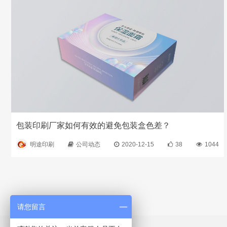
手袋印刷
包装印刷厂家如何有效的避免包装盒色差？
明途印刷
公司动态
2020-12-15
38
1044
请您留言