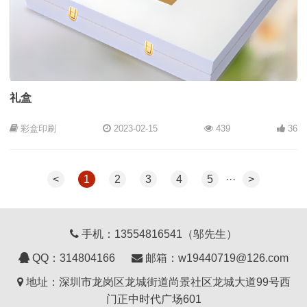
礼盒
彩盒印刷
2023-02-15
439
36
<
1
2
3
4
5
···
>
手机：13554816541（邬先生）
QQ：
314804166
邮箱：w19440719@126.com
地址：深圳市龙岗区龙城街道尚景社区龙城大道99号西
门正中时代广场601