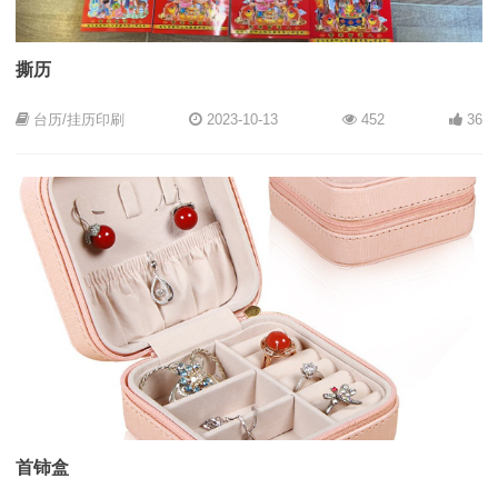
撕历
台历/挂历印刷
2023-10-13
452
36
首铈盒