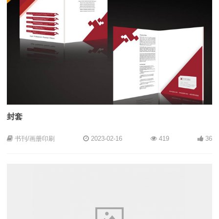
封套
书刊/画册印刷
2023-02-16
419
36