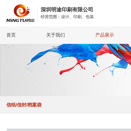
深圳明途印刷有限公司
经营范围：设计、印刷、包装
首页
关于我们
产品展示
公司简介
书刊/画册印刷
企业文化
彩盒印刷
服务理念
彩页/折页/海报印刷
质量管理
说明书/手册/保修卡
我们的优势
信纸/信封/档案袋
贺卡/请柬/红包印刷
信纸/信封/档案袋
台历/挂历印刷
标签/不干胶印刷
吊牌印刷